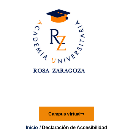
Ir
al
contenido
Campus virtual
Inicio
Declaración de Accesibilidad